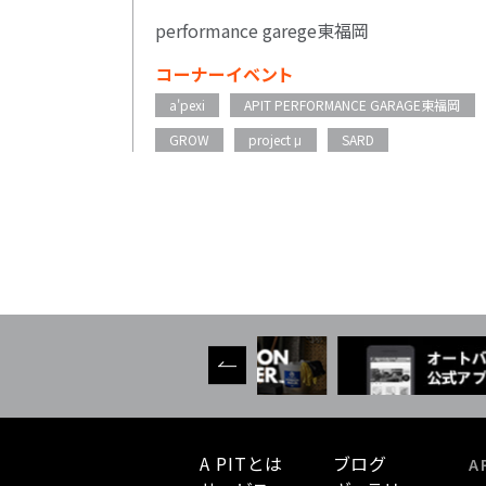
performance garege東福岡
コーナーイベント
a'pexi
APIT PERFORMANCE GARAGE東福岡
GROW
project μ
SARD
A PITとは
ブログ
A 