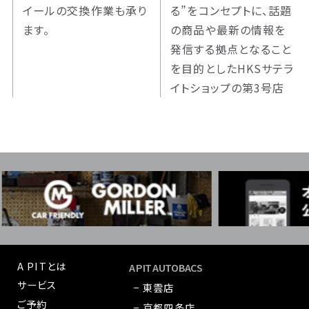
イールの交換作業も承り
る”をコンセプトに、話題
ます。
の商品や最新の情報を
発信する拠点となること
を目的としたHKSサテラ
イトショップの第3号店
A PITとは
A PIT AUTOBACS
サービス
− 東雲店
ご予約
− 京都四条店