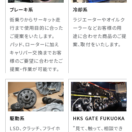
ブレーキ系
冷却系
街乗りからサーキット走
ラジエーターやオイルク
行まで使用目的に合った
ーラーなどお客様の用
ご提案をいたします。
途に合わせた商品のご提
パッド、ローターに加え
案、取付をいたします。
キャリパー交換までお客
様のご要望に合わせたご
提案・作業が可能です。
駆動系
HKS GATE FUKUOKA
LSD、クラッチ、フライホ
”見て、触って、相談でき