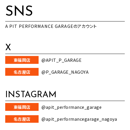
SNS
A PIT PERFORMANCE GARAGEのアカウント
X
東福岡店
@APIT_P_GARAGE
名古屋店
@P_GARAGE_NAGOYA
INSTAGRAM
東福岡店
@apit_performance_garage
名古屋店
@apit_performancegarage_nagoya